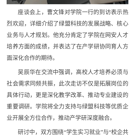
座谈会上，曹文锋对学院一行的到访表示热
烈欢迎，详细介绍了绿盟科技的发展战略、核心
业务与人才规划。他充分肯定了学院在网安人才
培养方面的成绩，并表达了在产学研协同育人方
面深化合作的期待。
吴辰华在交流中强调，高校人才培养必须与
社会需求同频共振，此次走访不仅是拓展岗位的
具体行动，更是深化教学改革、推动专业建设的
重要调研。学院将全力支持与绿盟科技等优质企
业开展全方位合作，推动产学研深度融合。
研讨中，双方
围绕
“
学生实习就业
”
与
“
校企共