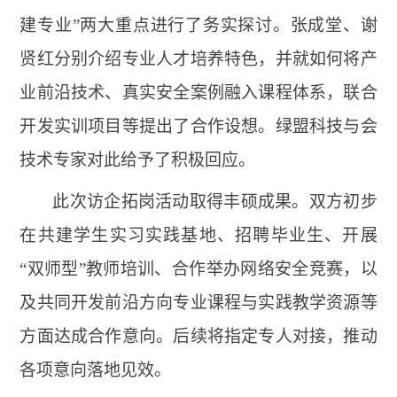
建
专业
”
两大重点进行了务实探讨。
张成堂、谢
贤红分别
介绍
专业
人才培养特色，
并就如何将产
业前沿技术、真实安全案例融入课程体系，联合
开发实训项目等提出了合作设想
。
绿盟科技与会
技术专家对此给予了积极回应。
此次访企拓岗活动取得丰硕成果。双方初步
在
共建学生实习实践基地、招聘毕业生、开展
“
双师型
”
教师培训、合作举办网络安全竞赛，以
及共同开发前沿方向专业课程与实践教学资源
等
方面达成合作意向。后续将指定专人对接，推动
各项意向落地见效。